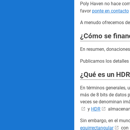
Poly Haven no hace comis
favor
ponte en contacto
A menudo ofrecemos desc
¿Cómo se finan
En resumen, donaciones 
Publicamos los detalle
¿Qué es un HDRI
En términos generales, 
más de 8 bits de datos 
veces se denominan imá
y
HDR
almacenan 
Sin embargo, en el mundo
equirrectangular
con 