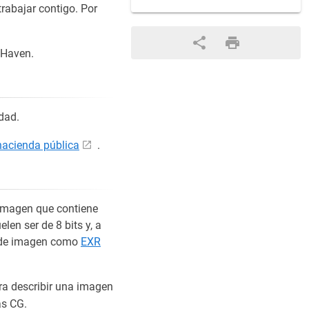
trabajar contigo. Por
 Haven.
dad.
hacienda pública
.
 imagen que contiene
en ser de 8 bits y, a
s de imagen como
EXR
ara describir una imagen
as CG.