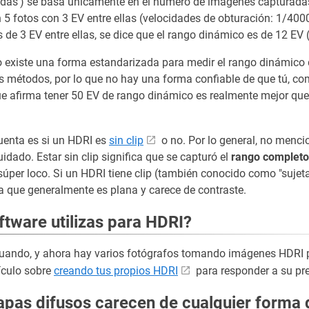
adas') se basa únicamente en el número de imagenes capturadas
 5 fotos con 3 EV entre ellas (velocidades de obturación: 1/4000,
de 3 EV entre ellas, se dice que el rango dinámico es de 12 EV 
existe una forma estandarizada para medir el rango dinámico 
s métodos, por lo que no hay una forma confiable de que tú, co
que afirma tener 50 EV de rango dinámico es realmente mejor que 
cuenta es si un HDRI es
sin clip
o no. Por lo general, no menc
cuidado. Estar sin clip significa que se capturó el
rango completo 
e súper loco. Si un HDRI tiene clip (también conocido como "sujet
a que generalmente es plana y carece de contraste.
tware utilizas para HDRI?
uando, y ahora hay varios fotógrafos tomando imágenes HDRI par
ículo sobre
creando tus propios HDRI
para responder a su pre
apas difusos carecen de cualquier forma