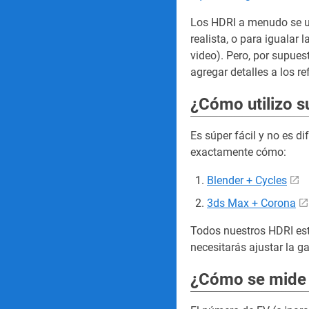
Los HDRI a menudo se u
realista, o para igualar
video). Pero, por supues
agregar detalles a los ref
¿Cómo utilizo 
Es súper fácil y no es d
exactamente cómo:
Blender + Cycles
3ds Max + Corona
Todos nuestros HDRI está
necesitarás ajustar la g
¿Cómo se mide 