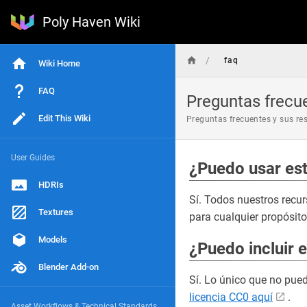
Poly Haven Wiki
/
faq
Wiki Home
FAQ
Preguntas frecu
Edit This Wiki
Preguntas frecuentes y sus re
User Guides
¿Puedo usar es
HDRIs
Sí. Todos nuestros recur
Textures
para cualquier propósito
Models
¿Puedo incluir 
Blender Add-on
Sí. Lo único que no pued
licencia CC0 aquí
.
Asset Workflows & Technical Standards