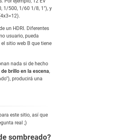
. Por ejemplo, 12 EV
 1/500, 1/60 1/8, 1"), y
(4x3=12).
de un HDRI. Diferentes
mo usuario, pueda
el sitio web B que tiene
ionan nada si de hecho
de brillo en la escena
,
ado"), producirá una
a este sitio, así que
gunta real ;)
 de sombreado?