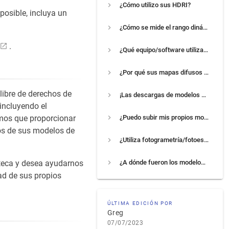
¿Cómo utilizo sus HDRI?
 posible, incluya un
¿Cómo se mide el rango dinámico (EV) de un HDRI?
.
¿Qué equipo/software utilizas para HDRI?
¿Por qué sus mapas difusos carecen de cualquier forma de sombreado?
libre de derechos de
¡Las descargas de modelos y texturas no funcionan!
 incluyendo el
amos que proporcionar
¿Puedo subir mis propios modelos/texturas/hdris?
dos de sus modelos de
¿Utiliza fotogrametría/fotoescaneo?
oteca y desea ayudarnos
¿A dónde fueron los modelos de armas?
ad de sus propios
ÚLTIMA EDICIÓN POR
Greg
07/07/2023