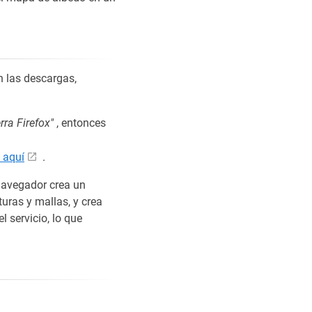
 las descargas,
rra Firefox"
, entonces
 aquí
.
navegador crea un
turas y mallas, y crea
l servicio, lo que