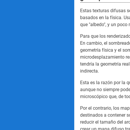
Estas texturas difusas 
basados en la física. U
que "albedo", y un poco 
Para que los renderizad
En cambio, el sombreado
geometría física y el s
microdesplazamiento rea
tendría la geometría re
indirecta.
Esta es la razón por la
aunque no siempre podem
microscópico que, de to
Por el contrario, los ma
destinados a contener s
reducir el tamaño del ar
crear un mapa difuso tr