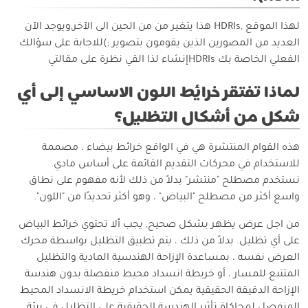
لهذا الموقع ,HDRIs هذا يتغير من من الحين الى الآخر,ويوجد الآن
العديد من المصورين الذين يقومون بتصوير ;)للاجابة على سؤالك
الفعلي الخاصة بك HDRIsإنشاء لذا القي نظرة على مقالتي
لماذا تفتقر خرائط اللون الاساسي إلى أي
شكل من أشكال التظليل؟
هذه القوام المنتشرة هي في الواقع خرائط بيضاء ، مصممة
للاستخدام في محركات التقديم القائمة على أساس مادي.
نستخدم مصطلح "منتشر" بدلاً من ذلك لأنه مفهوم على نطاق
واسع أكثر من مصطلح "البياض" ، وهو أكثر تحديدًا من "اللون".
من اجل عرض يظهر بشكل صحيح, يجب ألا تحتوي خرائط البياض
على أي تظليل. بدلاً من ذلك ، يتم تطبيق التظليل بواسطة محرك
العرض نفسه ، بمساعدة الإزاحة الهندسية المادية والتظليل
المتتبع للمسار ، أو خريطة انسداد محيط منفصلة بدون هندسة
الإزاحة الدقيقة الحقيقية يمكن استخدام خريطة الانسداد المحيط