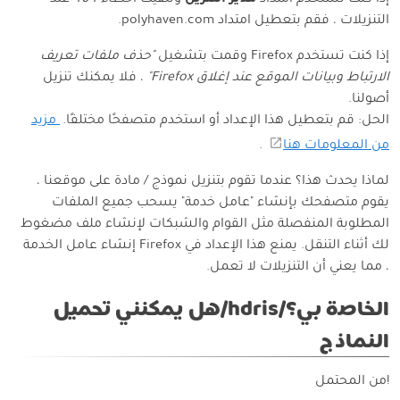
إذا كنت تستخدم امتداد
مدير التنزيل
وتلقيت أخطاء
404
عند
التنزيلات ، فقم بتعطيل امتداد polyhaven.com.
إذا كنت تستخدم Firefox وقمت بتشغيل
"حذف ملفات تعريف
الارتباط وبيانات الموقع عند إغلاق Firefox"
، فلا يمكنك تنزيل
أصولنا.
الحل: قم بتعطيل هذا الإعداد أو استخدم متصفحًا مختلفًا.
مزيد
من المعلومات هنا
.
لماذا يحدث هذا؟ عندما تقوم بتنزيل نموذج / مادة على موقعنا ،
يقوم متصفحك بإنشاء "عامل خدمة" يسحب جميع الملفات
المطلوبة المنفصلة مثل القوام والشبكات لإنشاء ملف مضغوط
لك أثناء التنقل. يمنع هذا الإعداد في Firefox إنشاء عامل الخدمة
، مما يعني أن التنزيلات لا تعمل.
الخاصة بي؟/hdris/هل يمكنني تحميل
النماذج
!من المحتمل