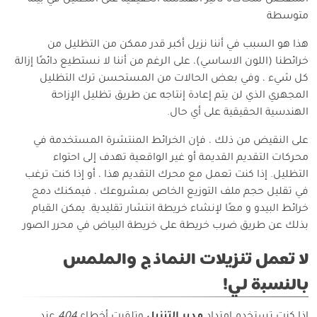
المنفصل لمحاكاة تأثير الهندسة الحقيقية على التظليل في بيئة
متوسطة
هذا هو السبب في أننا نزيل أكبر قدر ممكن من التظليل من
خرائطنا (اللون الاساسي)، على الرغم من أننا لا نستطيع دائمًا إزالة
كل شيء ، وفي بعض الحالات من المستحسن ترك التظليل
المجهري الذي لن يتم إعادة إنتاجه عن طريق تظليل الإزاحة
الهندسية الحقيقية على أي حال.
على النقيض من ذلك ، فإن الخرائط المنتشرة المستخدمة في
محركات التقديم القديمة أو غير الواقعية تهدف إلى احتواء
التظليل. إذا كنت تعمل مع محرك التقديم هذا ، أو إذا كنت ترغب
في تقليل حجم ملف التوزيع الخاص بمشروعك ، فيمكنك دمج
خرائط البيدو و معًا لإنشاء خريطة انتشار تقليدية. يمكن القيام
بذلك عن طريق ضرب خريطة على خريطة البياض في محرر الصور
لا تعمل تنزيلات النماذج والملمس
بالنسبة لي!