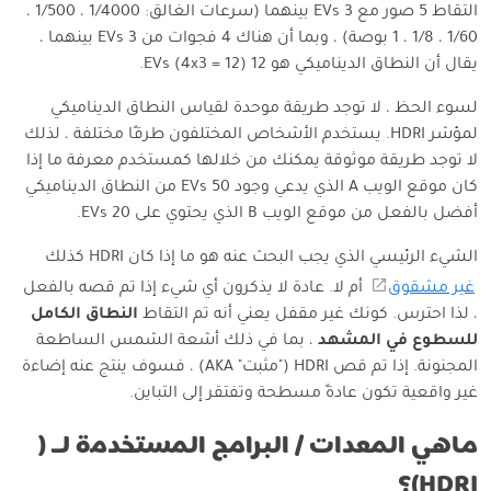
التقاط 5 صور مع 3 EVs بينهما (سرعات الغالق: 1/4000 ، 1/500 ،
1/60 ، 1/8 ، 1 بوصة) ، وبما أن هناك 4 فجوات من 3 EVs بينهما ،
يقال أن النطاق الديناميكي هو 12 EVs (4x3 = 12).
لسوء الحظ ، لا توجد طريقة موحدة لقياس النطاق الديناميكي
لمؤشر HDRI. يستخدم الأشخاص المختلفون طرقًا مختلفة ، لذلك
لا توجد طريقة موثوقة يمكنك من خلالها كمستخدم معرفة ما إذا
كان موقع الويب A الذي يدعي وجود 50 EVs من النطاق الديناميكي
أفضل بالفعل من موقع الويب B الذي يحتوي على 20 EVs.
الشيء الرئيسي الذي يجب البحث عنه هو ما إذا كان HDRI كذلك
غير مشقوق
أم لا. عادة لا يذكرون أي شيء إذا تم قصه بالفعل
، لذا احترس. كونك غير مقفل يعني أنه تم التقاط
النطاق الكامل
للسطوع في المشهد
، بما في ذلك أشعة الشمس الساطعة
المجنونة. إذا تم قص HDRI ("مثبت" AKA) ، فسوف ينتج عنه إضاءة
غير واقعية تكون عادةً مسطحة وتفتقر إلى التباين.
ماهي المعدات / البرامج المستخدمة لـ (
HDRI)؟