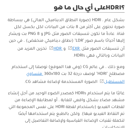
؟HDRIعلى أي حال ما هو
بشكل عام ، HDRI (صورة النطاق الديناميكي العالي) هي ببساطة
صورة تحتوي على أكثر من 8 بتات من البيانات لكل بكسل لكل
قناة. عادةً ما تكون تنسيقات الصور مثل JPG و PNG 8 بت ويشار
إليها أحيانًا باسم صور "LDR" (نطاق ديناميكي منخفض) ، في حين
أن تنسيقات الصور مثل
EXR
و
HDR
تخزين المزيد من
البيانات وبالتالي فهي HDRIs.
ومع ذلك ، في عالم CG (وفي هذا الموقع) توصلنا إلى استخدام
مصطلح "HDRI" لوصف درجة 32 بت 360x180
متساوي
المستطيل
الصورة المستخدمة لإضاءة مشاهد CG.
غالبًا ما يتم استخدام HDRIs كمصدر الضوء الوحيد من أجل إنشاء
مشهد مضاء بشكل واقعي للغاية ، أو لمطابقة الإضاءة من
لقطات الفيديو (باستخدام لقطة HDRI على نفس المجموعة التي
تم التقاط الفيديو فيها). ولكن بالطبع يتم استخدامها أيضًا
لتكملة تقنيات الإضاءة القياسية ولإضافة التفاصيل إلى