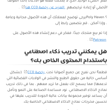
نعم. الشيء الوحيد الذي لا يمكنك فعله هو الادعاء بأنك المؤلف
الأصلي
أو إعادة ترخيصهم.
المزيد عن رخصة CC0 هنا
.
؟ Poly Havenيرجى توضيح لعملائك أن هذه الأصول مجانية وعامة
، وإذا أمكن ، قم بتضمين رابط إلى
إذا تم بيع منتجك جيدًا، ففكر في دعم إنشاء هذه الأصول على
.
Patreon
هل يمكنني تدريب ذكاء اصطناعي
باستخدام المحتوى الخاص بك؟
قطعاً! نحن نفرج عن جميع أصولنا تحت
رخصة CC0
(بشكل
أساسي خالية من حقوق الطبع والنشر في الولايات القضائية التي
تدعمها) مما يسمح لك بفعل ما تريد معهم ، بما في ذلك تدريب
نماذج الذكاء الاصطناعي. نود مساعدة الصناعة على النمو ونأمل
أن يساعد توفير مجموعة بيانات عالية الجودة للتدريب عليها في
تحسين مخرجات نماذج الذكاء الاصطناعي الخاصة بك.