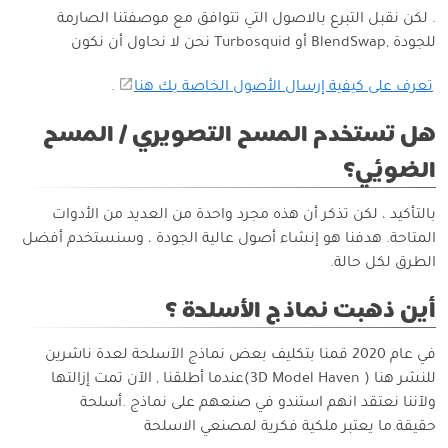
. لكن نقبل التبرع بالاصول التي تتوافق مع موصفتنا الصارمة
للجودة ,BlendSwap أو Turbosquid نحن لا نحاول أن نكون
تعرف على كيفية إرسال الأصول الخاصة بك هنا
.
هل تستخدم المسح التصويري / المسح
الضوئي؟
بالتأكيد ، لكن تذكر أن هذه مجرد واحدة من العديد من الأدوات
المتاحة. هدفنا هو إنشاء أصول عالية الجودة ، وسنستخدم أفضل
الطرق لكل حالة.
أين ذهبت نماذج الأسلحة ؟
في عام 2020 قمنا بتكليف بعض نماذج الآسلحة لعدة ناشرين
للنشر هنا ( 3D Model Haven)عندما أطلقنا , الآن تمت إزالتها
ولآننا نعتقد انهم استندو في صنعهم على نماذج .أسلحة
حقيقة.ما يعتبر ملكية فكرية لمصنعي الاسلحة