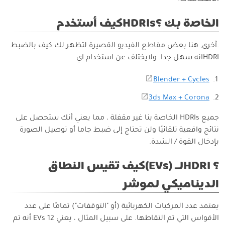
الانعكاسات.
الخاصة بك ؟HDRIsكيف أستخدم
.آخرى, هنا بعض مقاطع الفيديو القصيرة لتظهر لك كيف بالضبط
HDRIانه سهل جدا. ولايختلف عن استخدام اي
Blender + Cycles
3ds Max + Corona
جميع HDRIs الخاصة بنا غير مقفلة ، مما يعني أنك ستحصل على
نتائج واقعية تلقائيًا ولن تحتاج إلى ضبط جاما أو توصيل الصورة
بإدخال القوة / الشدة.
؟ HDRIلـ (EVs)كيف تقيس النطاق
الديناميكي لموشر
يعتمد عدد المركبات الكهربائية (أو "التوقفات") تمامًا على عدد
الأقواس التي تم التقاطها. على سبيل المثال ، يعني 12 EVs أنه تم